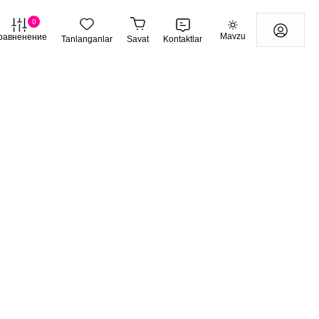
0
Mavzu
равненение
Tanlanganlar
Savat
Kontaktlar