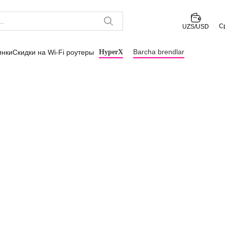
С
UZS/USD
Barcha brendlar
инки
Скидки на Wi-Fi роутеры
HyperX