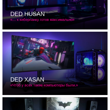
DED HUSAN
«… к киберпанку готов максимально»
Сайт не
DED XASAN
«Чтоб у всех такие компьютеры были.»
доступен