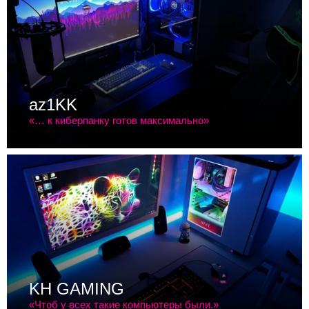
az1KK
«… к киберпанку готов максимально»
KH GAMING
«Чтоб у всех такие компьютеры были.»