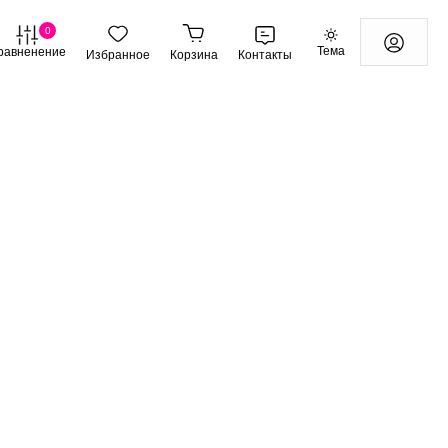
0
Тема
равненение
Избранное
Корзина
Контакты