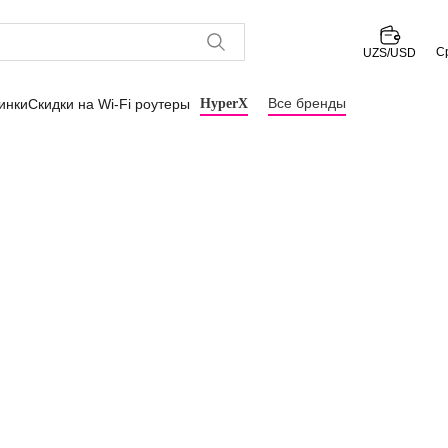
С
UZS/USD
Все бренды
инки
Скидки на Wi-Fi роутеры
HyperX