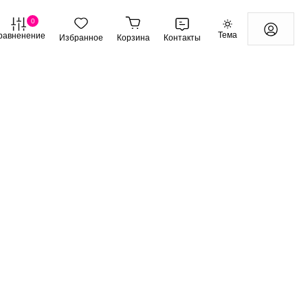
0
Тема
равненение
Избранное
Корзина
Контакты