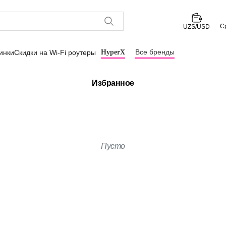
С
UZS/USD
Все бренды
инки
Скидки на Wi-Fi роутеры
HyperX
Избранное
Пусто