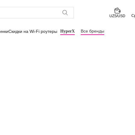
С
UZS/USD
Все бренды
инки
Скидки на Wi-Fi роутеры
HyperX