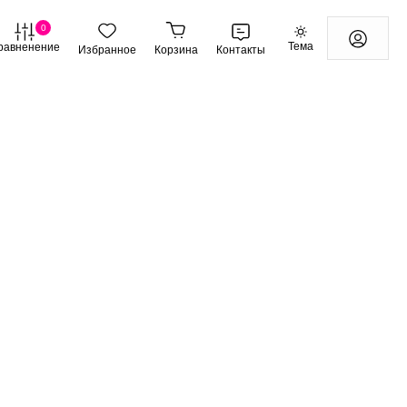
0
Тема
равненение
Избранное
Корзина
Контакты