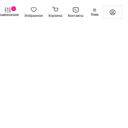
0
Тема
равненение
Избранное
Корзина
Контакты