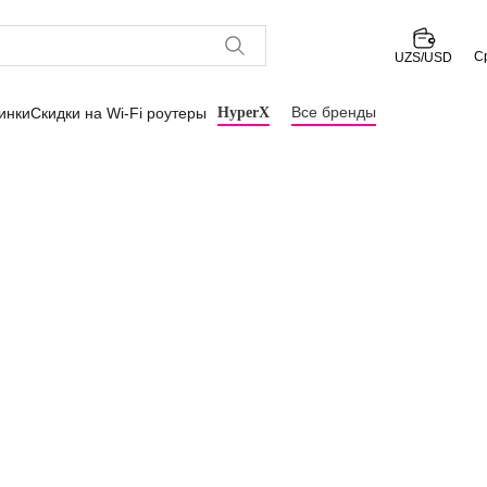
С
UZS/USD
Все бренды
инки
Скидки на Wi-Fi роутеры
HyperX