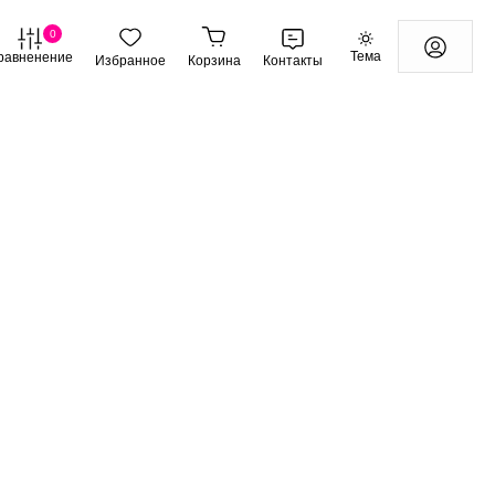
0
Тема
равненение
Избранное
Корзина
Контакты