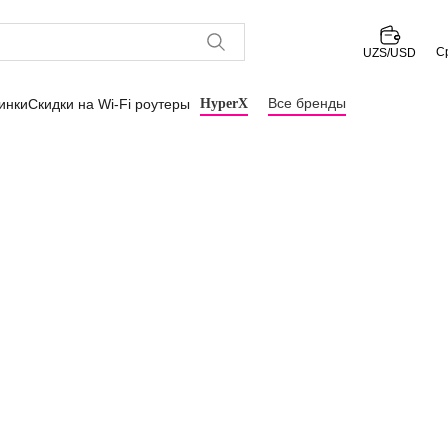
С
UZS/USD
Все бренды
инки
Скидки на Wi-Fi роутеры
HyperX