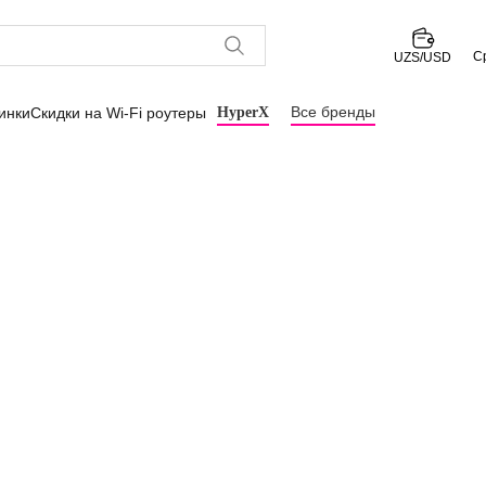
С
UZS/USD
Все бренды
инки
Скидки на Wi-Fi роутеры
HyperX