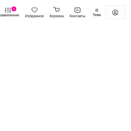
0
Тема
равненение
Избранное
Корзина
Контакты