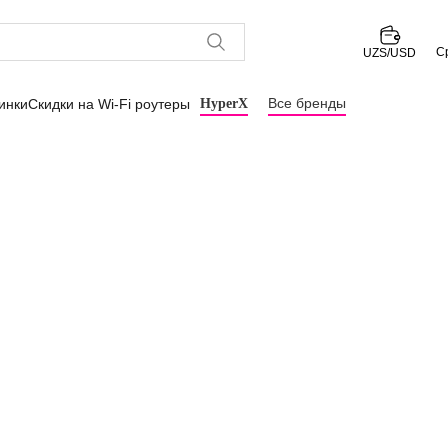
С
UZS/USD
Все бренды
инки
Скидки на Wi-Fi роутеры
HyperX