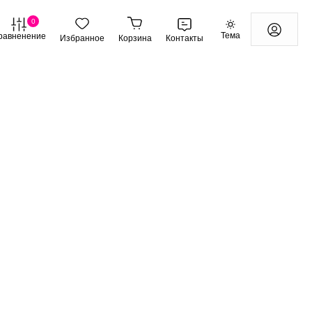
0
Тема
равненение
Избранное
Корзина
Контакты