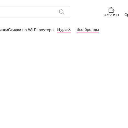
С
UZS/USD
Все бренды
инки
Скидки на Wi-Fi роутеры
HyperX