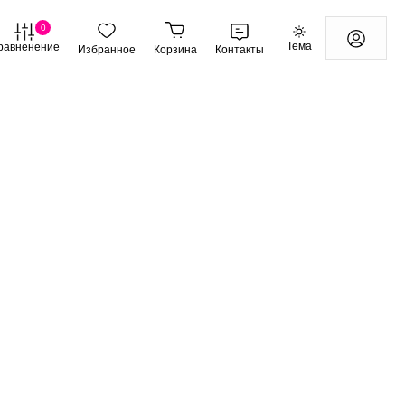
0
Тема
равненение
Избранное
Корзина
Контакты