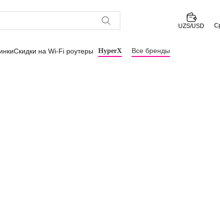
С
UZS/USD
Все бренды
инки
Скидки на Wi-Fi роутеры
HyperX