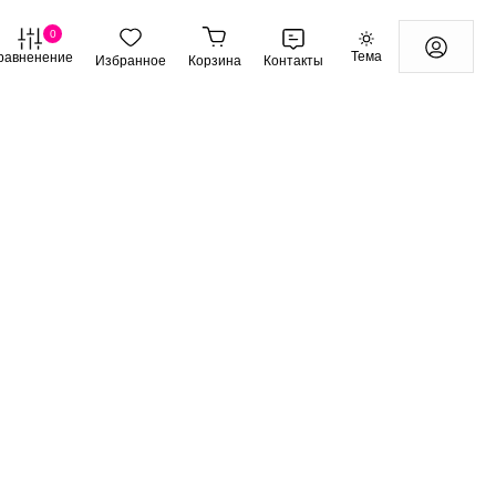
0
Тема
равненение
Избранное
Корзина
Контакты