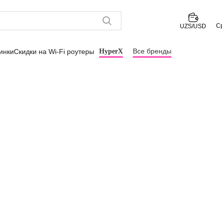
С
UZS/USD
Все бренды
инки
Скидки на Wi-Fi роутеры
HyperX