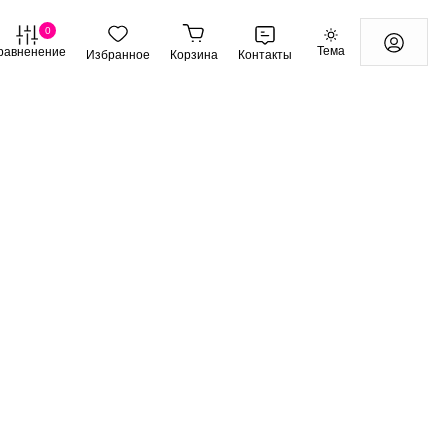
0
Тема
равненение
Избранное
Корзина
Контакты