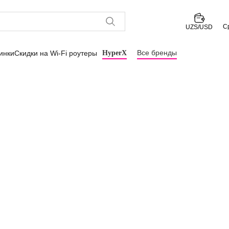
С
UZS/USD
Все бренды
инки
Скидки на Wi-Fi роутеры
HyperX