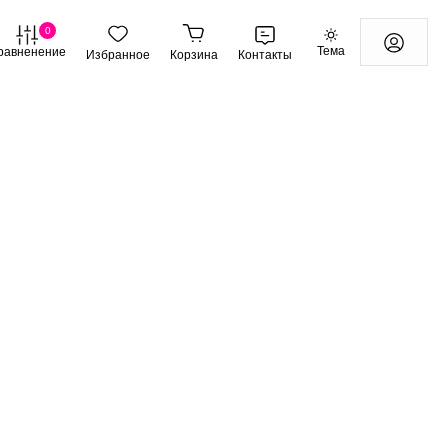
0
Тема
равненение
Избранное
Корзина
Контакты