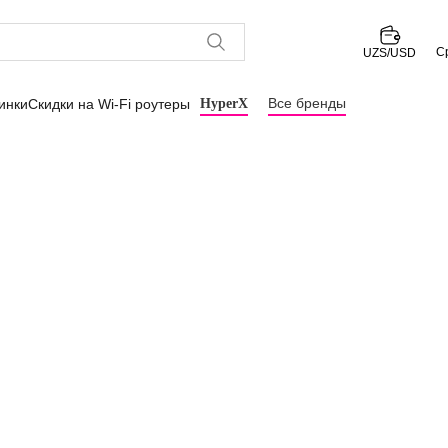
С
UZS/USD
Все бренды
инки
Скидки на Wi-Fi роутеры
HyperX