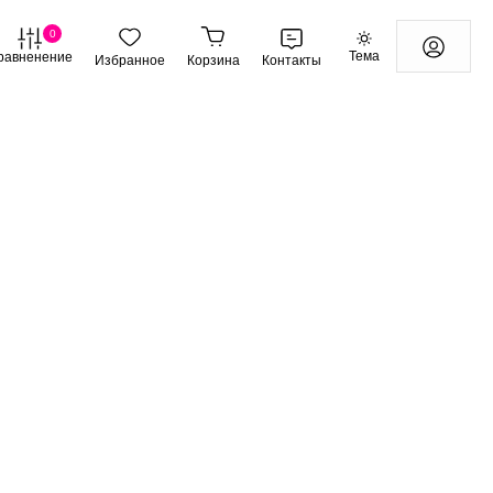
0
Тема
равненение
Избранное
Корзина
Контакты