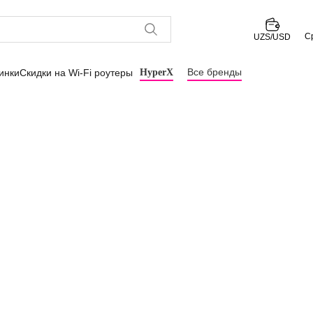
С
UZS/USD
Все бренды
инки
Скидки на Wi-Fi роутеры
HyperX