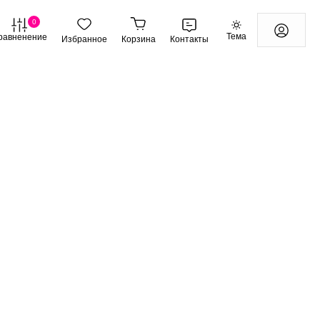
0
Тема
равненение
Избранное
Корзина
Контакты