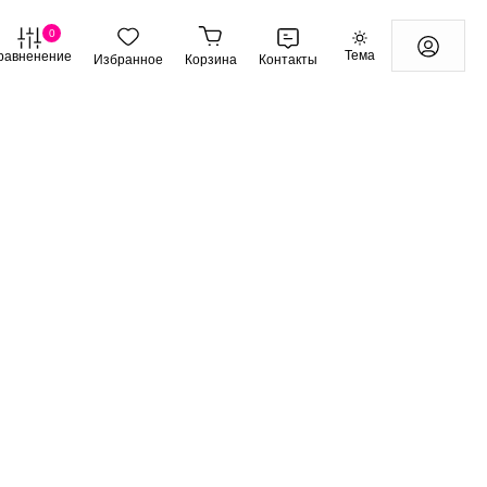
0
Тема
равненение
Избранное
Корзина
Контакты