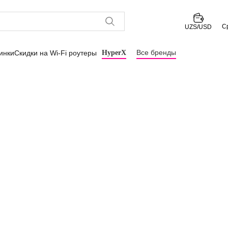
С
UZS/USD
Все бренды
инки
Скидки на Wi-Fi роутеры
HyperX