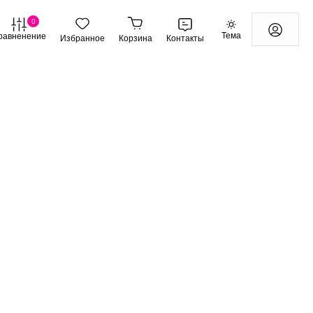
0
Тема
равненение
Избранное
Корзина
Контакты