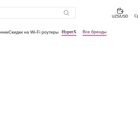
С
UZS/USD
Все бренды
инки
Скидки на Wi-Fi роутеры
HyperX