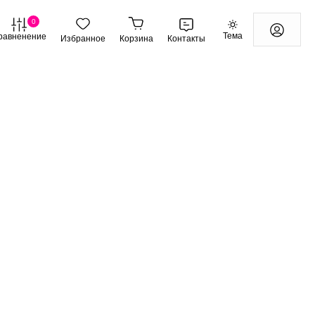
0
Тема
равненение
Избранное
Корзина
Контакты