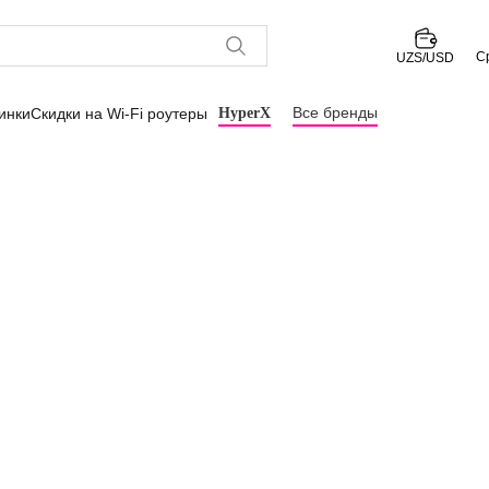
С
UZS/USD
Все бренды
инки
Скидки на Wi-Fi роутеры
HyperX