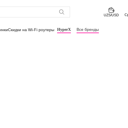
С
UZS/USD
Все бренды
инки
Скидки на Wi-Fi роутеры
HyperX