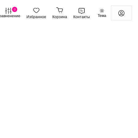
0
Тема
равненение
Избранное
Корзина
Контакты