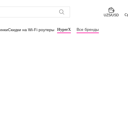
С
UZS/USD
Все бренды
инки
Скидки на Wi-Fi роутеры
HyperX