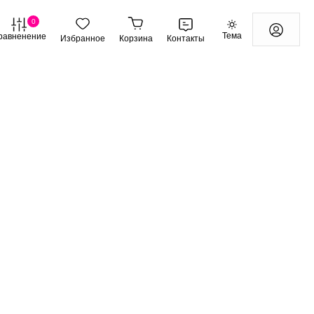
0
Тема
равненение
Избранное
Корзина
Контакты