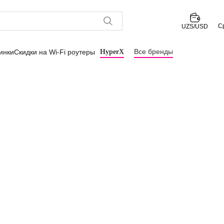
С
UZS/USD
Все бренды
инки
Скидки на Wi-Fi роутеры
HyperX