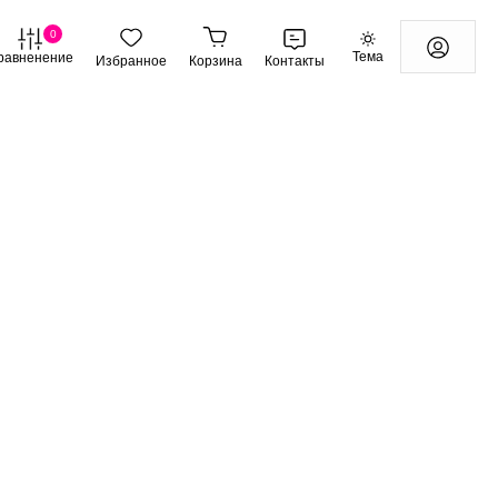
0
Тема
равненение
Избранное
Корзина
Контакты