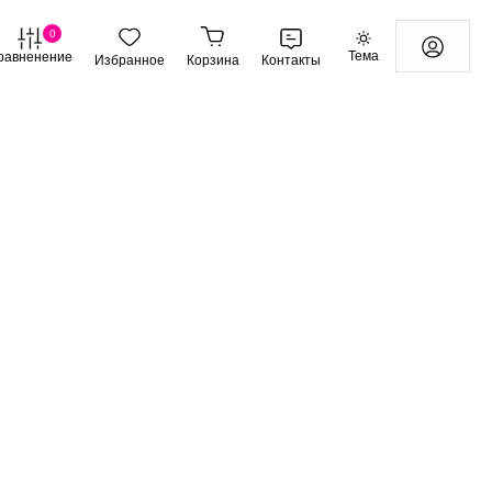
0
Тема
равненение
Избранное
Корзина
Контакты