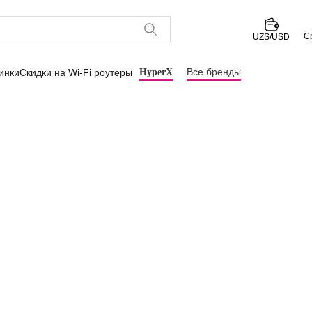
С
UZS/USD
Все бренды
инки
Скидки на Wi-Fi роутеры
HyperX