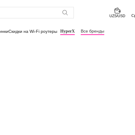
С
UZS/USD
Все бренды
инки
Скидки на Wi-Fi роутеры
HyperX