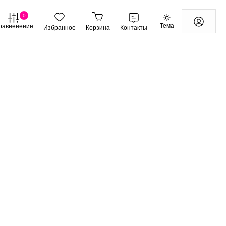
0
Тема
равненение
Избранное
Корзина
Контакты