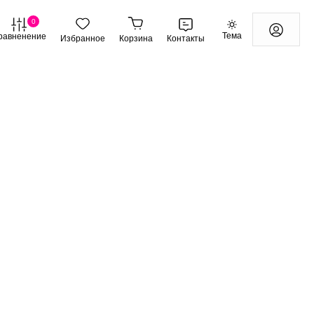
0
Тема
равненение
Избранное
Корзина
Контакты