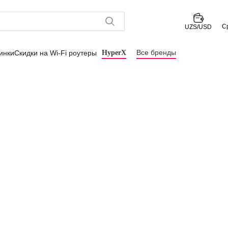
С
UZS/USD
Все бренды
инки
Скидки на Wi-Fi роутеры
HyperX