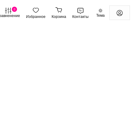
0
Тема
равненение
Избранное
Корзина
Контакты