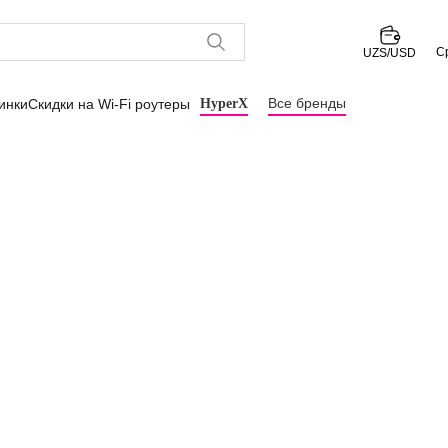
С
UZS/USD
Все бренды
инки
Скидки на Wi-Fi роутеры
HyperX