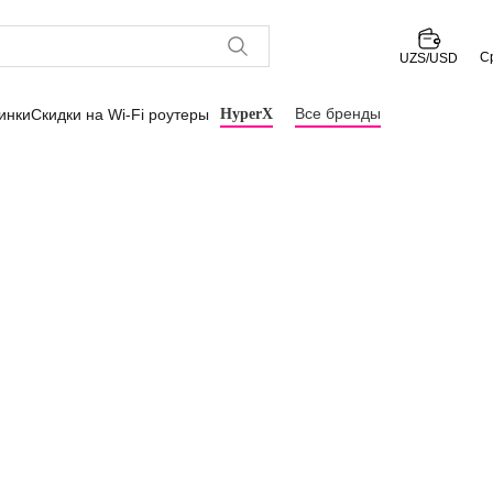
С
UZS/USD
Все бренды
инки
Скидки на Wi-Fi роутеры
HyperX