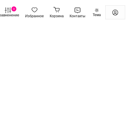
0
Тема
равненение
Избранное
Корзина
Контакты