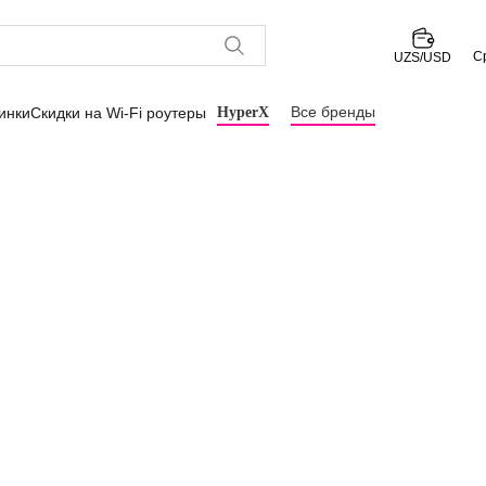
С
UZS/USD
Все бренды
инки
Скидки на Wi-Fi роутеры
HyperX