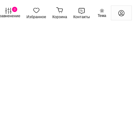
0
Тема
равненение
Избранное
Корзина
Контакты