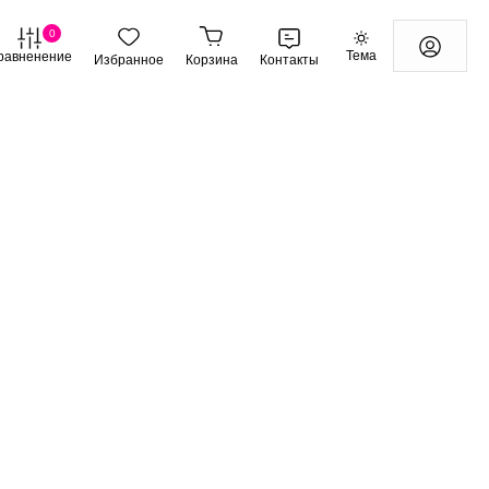
0
Тема
равненение
Избранное
Корзина
Контакты