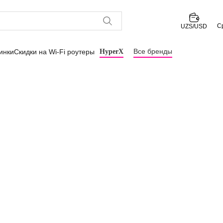
С
UZS/USD
Все бренды
инки
Скидки на Wi-Fi роутеры
HyperX