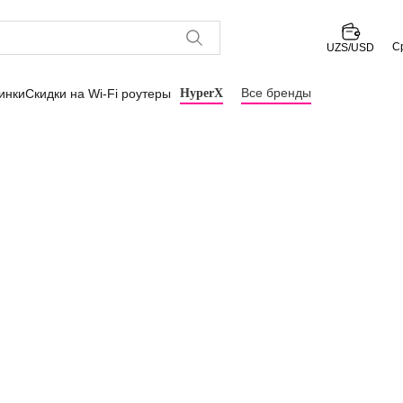
С
UZS/USD
Все бренды
инки
Скидки на Wi-Fi роутеры
HyperX