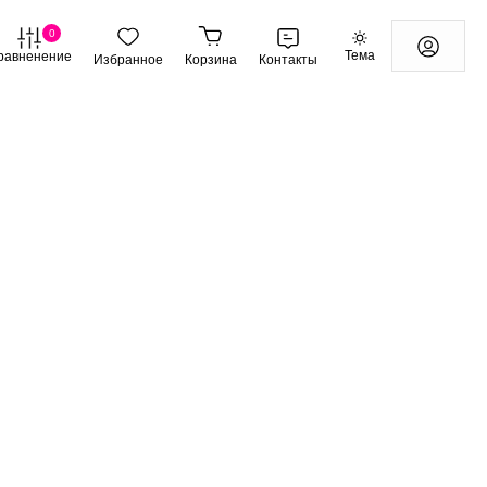
0
Тема
равненение
Избранное
Корзина
Контакты