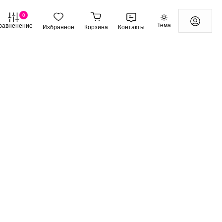
0
Тема
равненение
Избранное
Корзина
Контакты