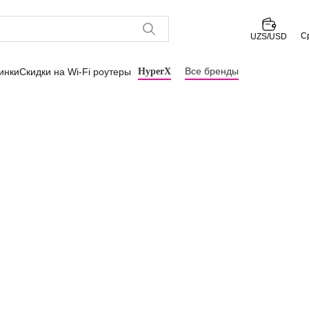
С
UZS/USD
Все бренды
инки
Скидки на Wi-Fi роутеры
HyperX