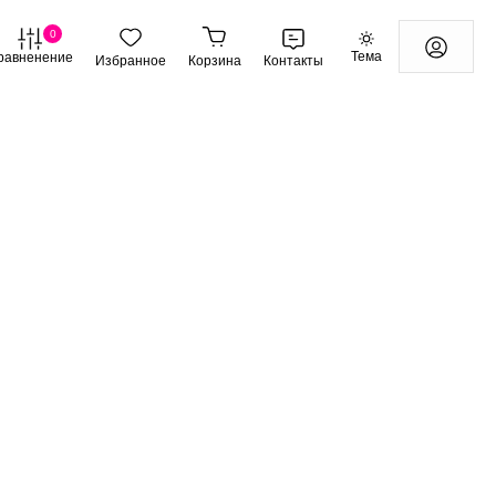
0
Тема
равненение
Избранное
Корзина
Контакты