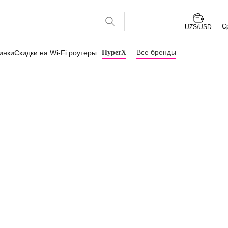
С
UZS/USD
Все бренды
инки
Скидки на Wi-Fi роутеры
HyperX