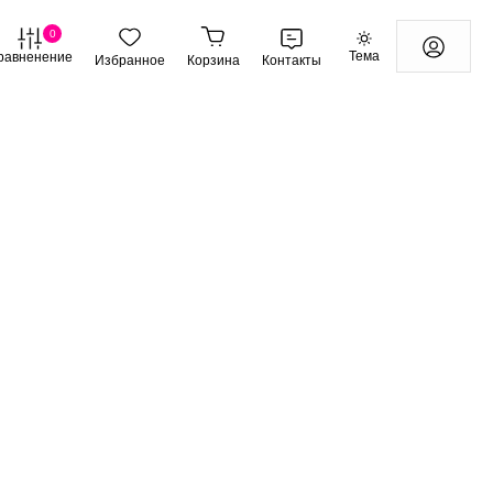
0
Тема
равненение
Избранное
Корзина
Контакты