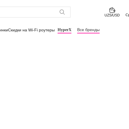
С
UZS/USD
Все бренды
инки
Скидки на Wi-Fi роутеры
HyperX