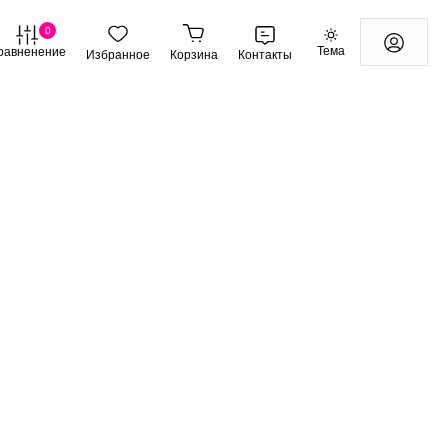
0
Тема
равненение
Избранное
Корзина
Контакты