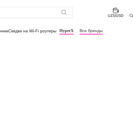
С
UZS/USD
Все бренды
инки
Скидки на Wi-Fi роутеры
HyperX