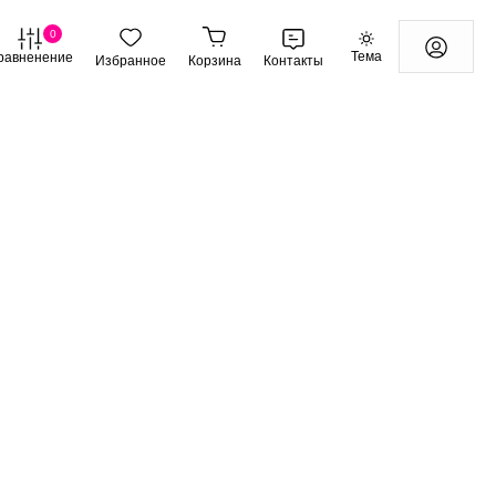
0
Тема
равненение
Избранное
Корзина
Контакты