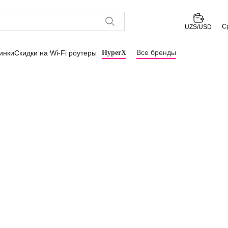
С
UZS/USD
Все бренды
инки
Скидки на Wi-Fi роутеры
HyperX