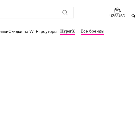
С
UZS/USD
Все бренды
инки
Скидки на Wi-Fi роутеры
HyperX