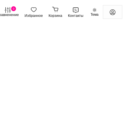
0
Тема
равненение
Избранное
Корзина
Контакты