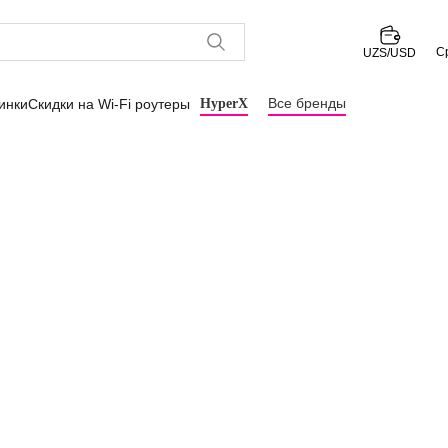
С
UZS/USD
Все бренды
инки
Скидки на Wi-Fi роутеры
HyperX