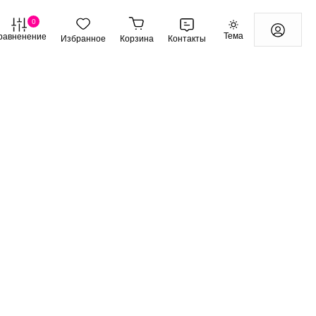
0
Тема
равненение
Избранное
Корзина
Контакты