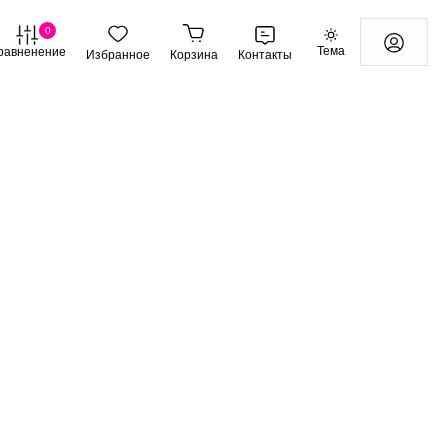
0
Тема
равненение
Избранное
Корзина
Контакты