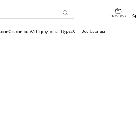
С
UZS/USD
Все бренды
инки
Скидки на Wi-Fi роутеры
HyperX