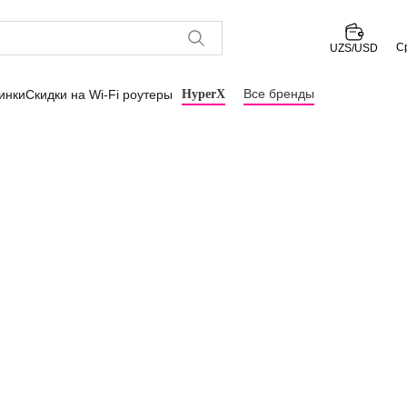
С
UZS/USD
Все бренды
инки
Скидки на Wi-Fi роутеры
HyperX