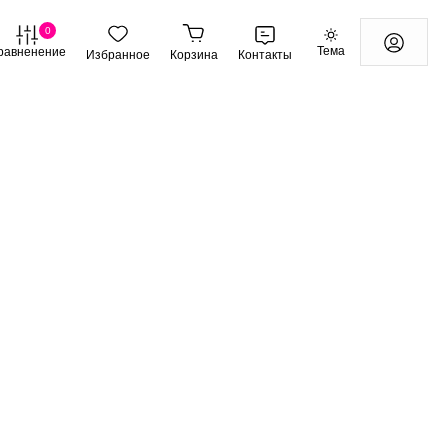
0
Тема
равненение
Избранное
Корзина
Контакты