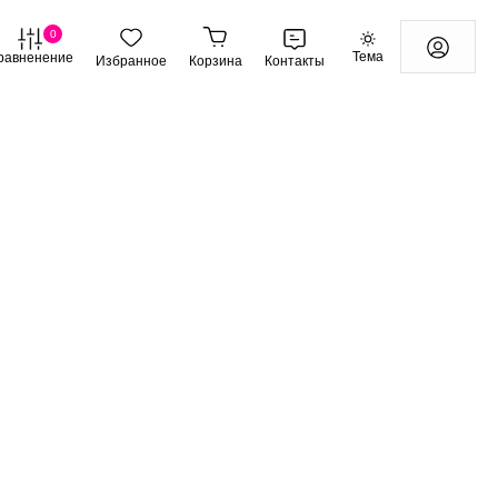
0
Тема
равненение
Избранное
Корзина
Контакты