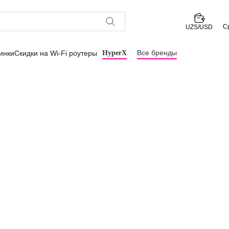
С
UZS/USD
Все бренды
инки
Скидки на Wi-Fi роутеры
HyperX