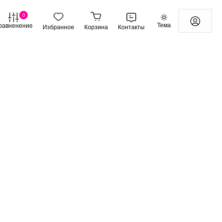
0
Тема
равненение
Избранное
Корзина
Контакты