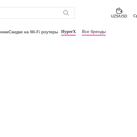
С
UZS/USD
Все бренды
инки
Скидки на Wi-Fi роутеры
HyperX