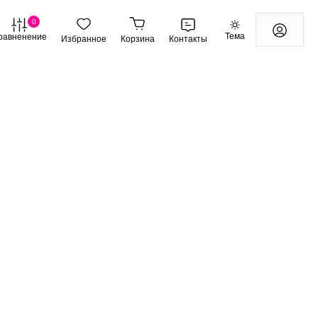
0
Тема
равненение
Избранное
Корзина
Контакты