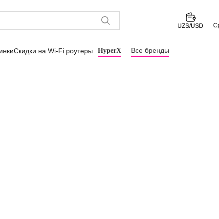
С
UZS/USD
Все бренды
инки
Скидки на Wi-Fi роутеры
HyperX