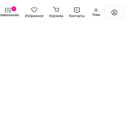
0
Тема
равненение
Избранное
Корзина
Контакты