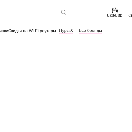
С
UZS/USD
Все бренды
инки
Скидки на Wi-Fi роутеры
HyperX