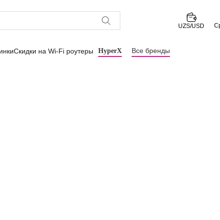
С
UZS/USD
Все бренды
инки
Скидки на Wi-Fi роутеры
HyperX