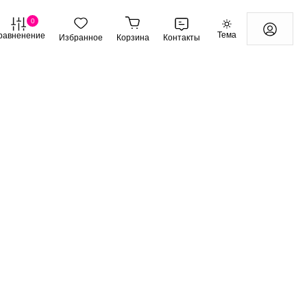
0
Тема
равненение
Избранное
Корзина
Контакты