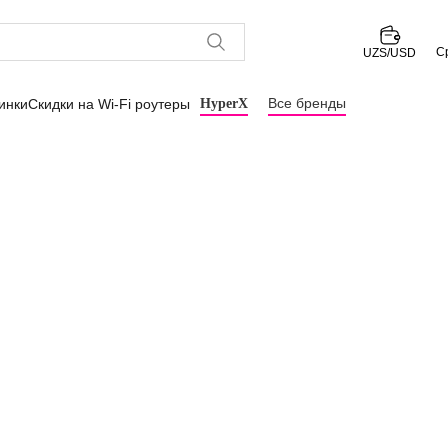
С
UZS/USD
Все бренды
инки
Скидки на Wi-Fi роутеры
HyperX