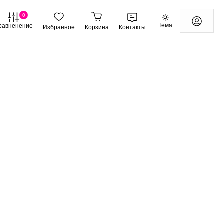
0
Тема
равненение
Избранное
Корзина
Контакты