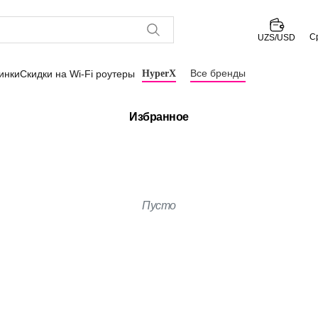
С
UZS/USD
Все бренды
инки
Скидки на Wi-Fi роутеры
HyperX
Избранное
Пусто