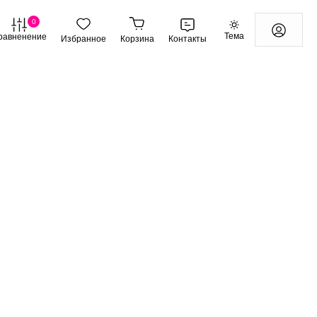
0
Тема
равненение
Избранное
Корзина
Контакты