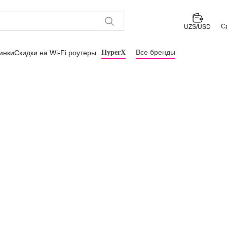
С
UZS/USD
Все бренды
инки
Скидки на Wi-Fi роутеры
HyperX