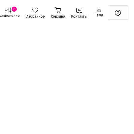
0
Тема
равненение
Избранное
Корзина
Контакты