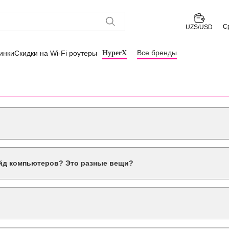
С
UZS/USD
Все бренды
инки
Скидки на Wi-Fi роутеры
HyperX
 более новые. Это увеличивает его производительность и расшир
ейд компьютеров? Это разные вещи?
 Модернизация может включать как апгрейд компонентов, так и и