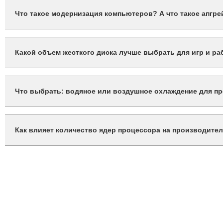
Выбор процессора зависит от бюджета и задач. Для игр стоит р
Что такое модернизация компьютеров? А что такое апгр
Модернизация и апгрейд — часто взаимозаменяемые термины.
Какой объем жесткого диска лучше выбрать для игр и р
Для современных игр и работы с большими файлами рекоменду
дополнительный накопитель для хранения данных.
Что выбрать: водяное или воздушное охлаждение для п
Водяное охлаждение обеспечивает лучшую теплоотдачу и мен
проще в установке.
Как влияет количество ядер процессора на производител
Количество ядер процессора важно для многозадачности и со
производительность в большинстве современных игр.