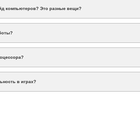
ассмотреть модели с высокой тактовой частотой, например, Intel C
ейд компьютеров? Это разные вещи?
 Модернизация может включать как апгрейд компонентов, так и и
аботы?
ется использовать SSD объемом от 500 ГБ до 1 ТБ для быстрого 
роцессора?
ьше шума, но стоит дороже. Воздушное охлаждение — более бюдж
ьность в играх?
временных игр, которые активно используют несколько потоков. О