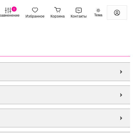
0
Тема
равненение
Избранное
Корзина
Контакты
яет функциональность.
х оптимизацию для улучшения работы.