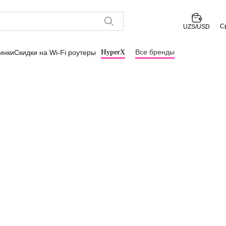
С
UZS/USD
Все бренды
инки
Скидки на Wi-Fi роутеры
HyperX