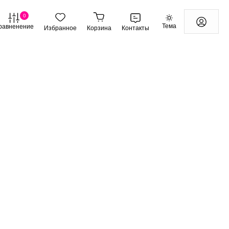
0
Тема
равненение
Избранное
Корзина
Контакты